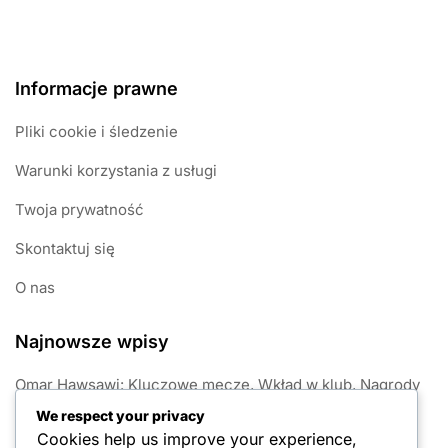
Informacje prawne
Pliki cookie i śledzenie
Warunki korzystania z usługi
Twoja prywatność
Skontaktuj się
O nas
Najnowsze wpisy
Omar Hawsawi: Kluczowe mecze, Wkład w klub, Nagrody
We respect your privacy
Omar Hawsawi: Wczesne życie, Kariera klubowa, Wpływ
Cookies help us improve your experience,
międzynarodowy