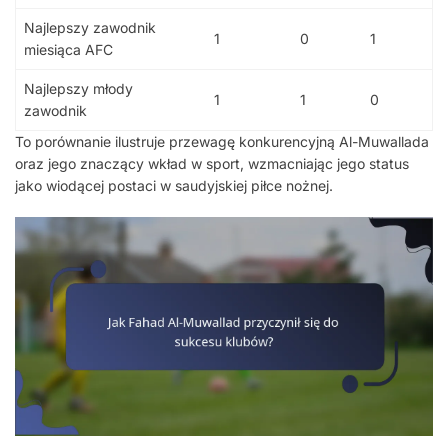
Najlepszy zawodnik
1
0
1
miesiąca AFC
Najlepszy młody
1
1
0
zawodnik
To porównanie ilustruje przewagę konkurencyjną Al-Muwallada
oraz jego znaczący wkład w sport, wzmacniając jego status
jako wiodącej postaci w saudyjskiej piłce nożnej.