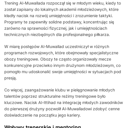
Trening Al-Muwallada rozpoczął się w młodym wieku, kiedy to
został zapisany do lokalnych akademii młodzieżowych, które
kładły nacisk na rozwój umiejętności i zrozumienie taktyki.
Programy te zapewniły solidne podstawy, koncentrując się
zarówno na sprawności fizycznej, jak i umiejętnościach
technicznych niezbędnych dla profesjonalnego piłkarza.
W miarę postępów Al-Muwallad uczestniczył w różnych
programach rozwojowych, które obejmowały specjalistyczne
obozy treningowe. Obozy te często organizowały mecze
konkurencyjne przeciwko innym drużynom młodzieżowym, co
pomogło mu udoskonalić swoje umiejętności w sytuacjach pod
presją.
Co więcej, zaangażowanie klubu w pielęgnowanie młodych
talentów poprzez strukturalne reżimy treningowe było
kluczowe. Nacisk Al-Ittihad na integrację młodych zawodników
do pierwszej drużyny pozwolił Al-Muwalladowi zdobyć cenne
doświadczenie na początku jego kariery.
Wpływy trenerskie i mentoring