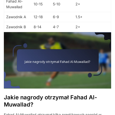
Fahad Al-
10-15
5-10
2+
Muwallad
Zawodnik A
12-18
6-9
1.5+
Zawodnik B
8-14
4-7
2+
Jakie nagrody otrzymał Fahad Al-
Muwallad?
Fahad Al-Muwallad otrzymał kilka prestiżowych nagród w