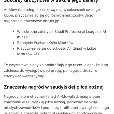
Sukcesy drużynowe w trakcie jego kariery
Al-Muwallad odegrał kluczową rolę w sukcesach swojego
klubu, przyczyniając się do różnych mistrzostw. Jego
osiągnięcia drużynowe obejmują:
Wielokrotne zdobycie Saudi Professional League z Al
Ittihad
Zdobycie Pucharu Króla Mistrzów
Przyczynienie się do sukcesu Al Ittihad w Lidze
Mistrzów AFC
Te zwycięstwa nie tylko podkreślają jego talent, ale także jego
zdolność do występów pod presją, pomagając drużynie
zdobywać ważne tytuły.
Znaczenie nagród w saudyjskiej piłce nożnej
Nagrody, które otrzymał Fahad Al-Muwallad, mają istotne
znaczenie w saudyjskiej piłce nożnej, ponieważ inspirują
młodych zawodników i podnoszą profil sportu w regionie. Jego
osiągnięcia pokazują potencjał saudyjskich sportowców na