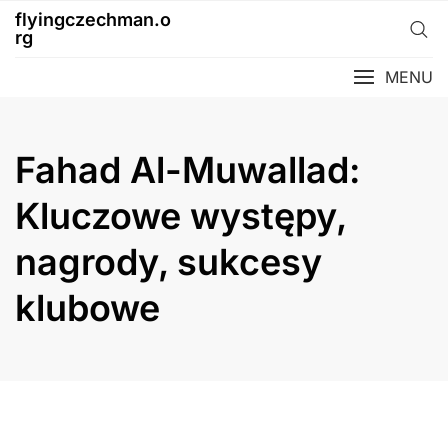
Skip
flyingczechman.o
to
rg
content
MENU
Fahad Al-Muwallad:
Kluczowe występy,
nagrody, sukcesy
klubowe