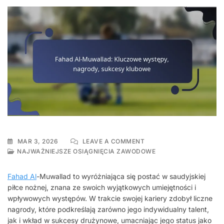
ON
MAR 3, 2026
LEAVE A COMMENT
FAHAD
NAJWAŻNIEJSZE OSIĄGNIĘCIA ZAWODOWE
AL-
MUWALLAD:
Fahad Al
-Muwallad to wyróżniająca się postać w saudyjskiej
KLUCZOWE
piłce nożnej, znana ze swoich wyjątkowych umiejętności i
WYSTĘPY,
wpływowych występów. W trakcie swojej kariery zdobył liczne
NAGRODY,
SUKCESY
nagrody, które podkreślają zarówno jego indywidualny talent,
KLUBOWE
jak i wkład w sukcesy drużynowe, umacniając jego status jako