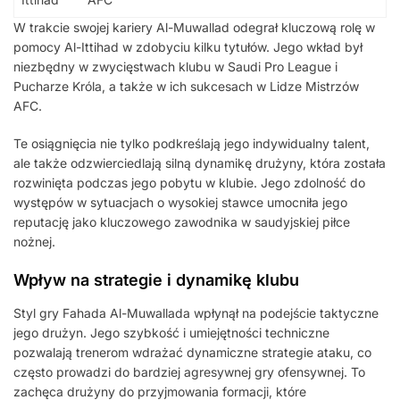
W trakcie swojej kariery Al-Muwallad odegrał kluczową rolę w
pomocy Al-Ittihad w zdobyciu kilku tytułów. Jego wkład był
niezbędny w zwycięstwach klubu w Saudi Pro League i
Pucharze Króla, a także w ich sukcesach w Lidze Mistrzów
AFC.
Te osiągnięcia nie tylko podkreślają jego indywidualny talent,
ale także odzwierciedlają silną dynamikę drużyny, która została
rozwinięta podczas jego pobytu w klubie. Jego zdolność do
występów w sytuacjach o wysokiej stawce umocniła jego
reputację jako kluczowego zawodnika w saudyjskiej piłce
nożnej.
Wpływ na strategie i dynamikę klubu
Styl gry Fahada Al-Muwallada wpłynął na podejście taktyczne
jego drużyn. Jego szybkość i umiejętności techniczne
pozwalają trenerom wdrażać dynamiczne strategie ataku, co
często prowadzi do bardziej agresywnej gry ofensywnej. To
zachęca drużyny do przyjmowania formacji, które