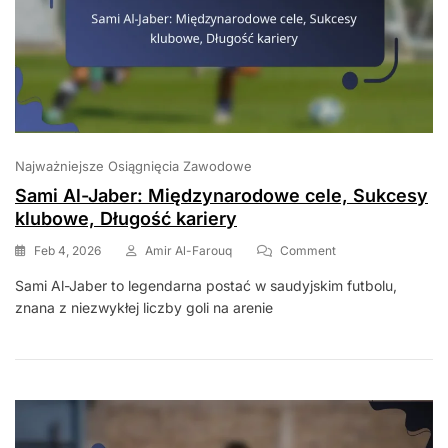
Najważniejsze Osiągnięcia Zawodowe
Sami Al-Jaber: Międzynarodowe cele, Sukcesy
klubowe, Długość kariery
On
Feb 4, 2026
Amir Al-Farouq
Comment
Sami
Sami Al-Jaber to legendarna postać w saudyjskim futbolu,
Al-
znana z niezwykłej liczby goli na arenie
Jaber:
Międzynarodowe
Cele,
Sukcesy
Klubowe,
Długość
Kariery