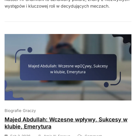
występów i kluczowej roli w decydujących meczach.
Shamrani:
Znaczące
Występy,
Rekordy
Klubowe,
Nagrody
Biografie Graczy
Majed Abdullah: Wczesne wpływy, Sukcesy w
klubie, Emerytura
On