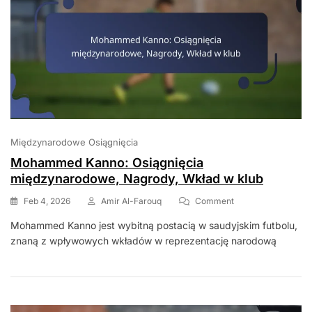
Międzynarodowe Osiągnięcia
Mohammed Kanno: Osiągnięcia
międzynarodowe, Nagrody, Wkład w klub
On
Feb 4, 2026
Amir Al-Farouq
Comment
Mohammed
Mohammed Kanno jest wybitną postacią w saudyjskim futbolu,
Kanno:
znaną z wpływowych wkładów w reprezentację narodową
Osiągnięcia
Międzynarodowe,
Nagrody,
Wkład
W
Klub