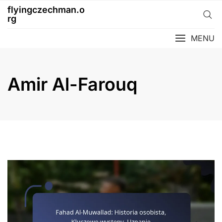
Skip
flyingczechman.o
to
rg
content
MENU
Amir Al-Farouq