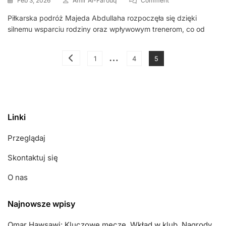
Feb 3, 2026
Amir Al-Farouq
Comment
Majed
Piłkarska podróż Majeda Abdullaha rozpoczęła się dzięki
Abdullah:
silnemu wsparciu rodziny oraz wpływowym trenerom, co od
Wczesne
Wpływy,
Sukcesy
Posts
…
W
Page
Page
Page
1
4
5
Klubie,
pagination
Emerytura
Linki
Przeglądaj
Skontaktuj się
O nas
Najnowsze wpisy
Omar Hawsawi: Kluczowe mecze, Wkład w klub, Nagrody