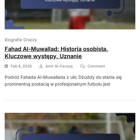
Biografie Graczy
Fahad Al-Muwallad: Historia osobista,
Kluczowe występy, Uznanie
On
Feb 4, 2026
Amir Al-Farouq
Comment
Fahad
Podróż Fahada Al-Muwallada z ulic Dżuddy do stania się
Al-
prominentną postacią w profesjonalnym futbolu jest
Muwallad:
Historia
Osobista,
Kluczowe
Występy,
Uznanie