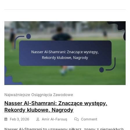
Kluczowe
Interwencje,
Wkład
Najważniejsze Osiągnięcia Zawodowe
Nasser Al-Shamrani: Znaczące występy,
Rekordy klubowe, Nagrody
On
Feb 3, 2026
Amir Al-Farouq
Comment
Nasser
Nasser Al-Shamrani to uznawany piłkarz, znany z niezwykłych
Al-