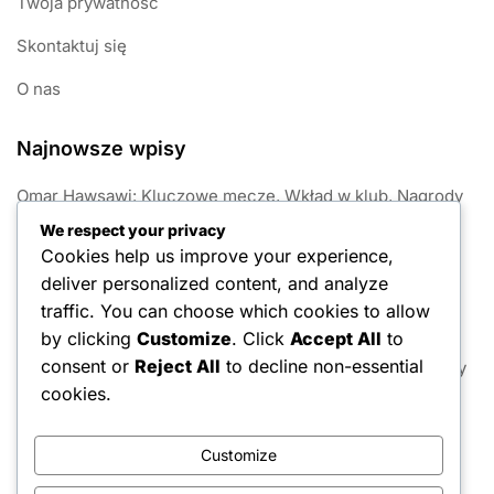
Twoja prywatność
Skontaktuj się
O nas
Najnowsze wpisy
Omar Hawsawi: Kluczowe mecze, Wkład w klub, Nagrody
We respect your privacy
Omar Hawsawi: Wczesne życie, Kariera klubowa, Wpływ
Cookies help us improve your experience,
międzynarodowy
deliver personalized content, and analyze
Mohammed Kanno: Tło, Sukcesy klubowe, Osiągnięcia
traffic. You can choose which cookies to allow
międzynarodowe
by clicking
Customize
. Click
Accept All
to
consent or
Reject All
to decline non-essential
Fahad Al-Muwallad: Kluczowe występy, nagrody, sukcesy
klubowe
cookies.
Yasser Al-Fahad: Osiągnięcia międzynarodowe,
Osiągnięcia klubowe, Obecność międzynarodowa
Customize